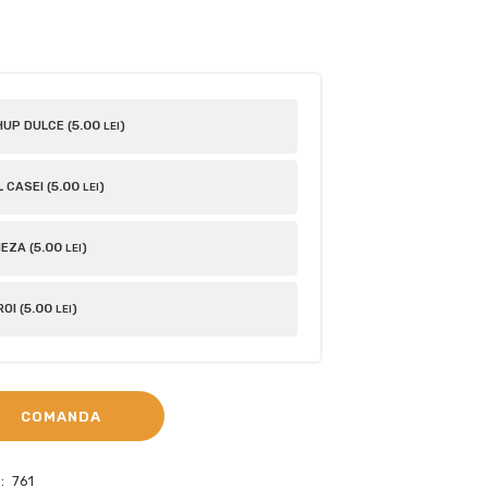
5
.00
UP DULCE (
)
LEI
5
.00
 CASEI (
)
LEI
5
.00
EZA (
)
LEI
5
.00
OI (
)
LEI
COMANDA
:
761